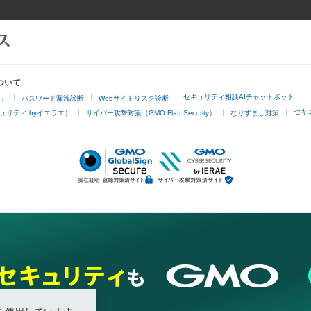
ついて
セキュリティ相談AIチャットボット
4」
パスワード漏洩診断
Webサイトリスク診断
セキ
ュリティ byイエラエ）
サイバー攻撃対策（GMO Flatt Security）
なりすまし対策