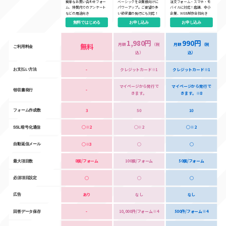
簡単なお問い合わせフォー
ベーシックを企業様向けに
注文フォーム・スマホ・モ
ム、仲間内でのアンケート
パワーアップ。ご要望の多
バイルに対応！店舗、中小
などの用途向き
い領収書の発行にも対応！
企業、WEB制作会社向き
無料ではじめる
お申し込み
お申し込み
1,980円
990円
無料
月額
（税
月額
（税
ご利用料金
込）
込）
-
クレジットカード※1
クレジットカード※1
お支払い方法
マイページから発行で
マイページから発行で
-
領収書発行
きます。
きます。※8
3
50
10
フォーム作成数
◯※2
◯※2
◯※2
SSL暗号化通信
◯※3
◯
◯
自動返信メール
8個/フォーム
100個/フォーム
50個/フォーム
最大項目数
◯
◯
◯
必須項目設定
あり
なし
なし
広告
-
10,000件/フォーム※4
500件/フォーム※4
回答データ保存