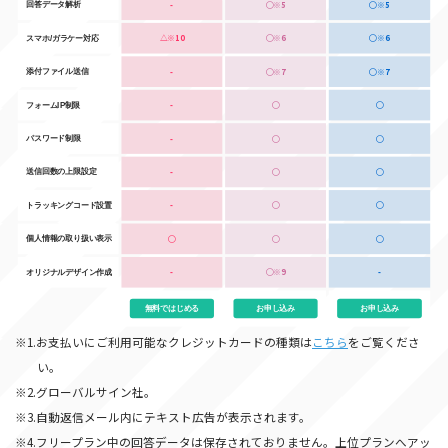
-
◯※5
◯※5
回答データ解析
△※10
◯※6
◯※6
スマホ/ガラケー対応
-
◯※7
◯※7
添付ファイル送信
-
◯
◯
フォームIP制限
-
◯
◯
パスワード制限
-
◯
◯
送信回数の上限設定
-
◯
◯
トラッキングコード設置
◯
◯
◯
個人情報の取り扱い表示
-
◯※9
-
オリジナルデザイン作成
無料ではじめる
お申し込み
お申し込み
※1.お支払いにご利用可能なクレジットカードの種類は
こちら
をご覧くださ
い。
※2.グローバルサイン社。
※3.自動返信メール内にテキスト広告が表示されます。
※4.フリープラン中の回答データは保存されておりません。上位プランへアッ