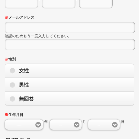
※
メールアドレス
確認のためもう一度入力してください。
※
性別
女性
男性
無回答
※
生年月日
年
月
日
----
--
--