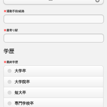
----
※
通勤手段/経路
※
最寄り駅
学歴
※
最終学歴
大学卒
大学院卒
短大卒
専門学校卒