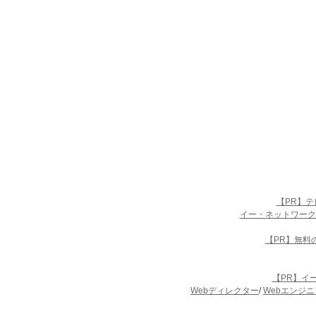
【PR】
イー・ネットワーク
【PR】無料
【PR】イ
Webディレクター
/
Webエンジニ