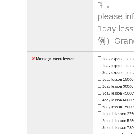
す。
please in
1day less
例）Grand
※
Massage menu lesson
1day experienc
1day experienc
3day experienc
1day lesson 15000
2day lesson 30000
3day lesson 45000
4day lesson 60000
5day lesson 75000
1month lesson 27
2month lesson 52
3month lesson 78