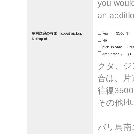
you would 
an additi
空港送迎の有無 about pickup
yes （3500円）
& drop off
No
pick up only （2
drop off only （
クタ、ジ
合は、片道
往復350
その他地
バリ島南エリ