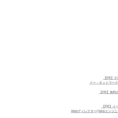
【PR】
イー・ネットワーク
【PR】無料
【PR】イ
Webディレクター
/
Webエンジニ