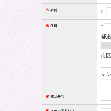
※
名前
姓
※
住所
〒
都
市
マン
※
電話番号
※
メールアドレス