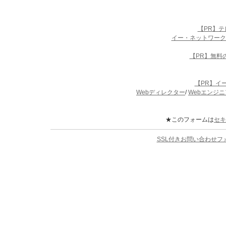
【PR】
イー・ネットワーク
【PR】無料
【PR】イ
Webディレクター
/
Webエンジニ
★このフォームは
セキ
SSL付きお問い合わせ