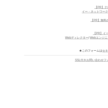
【PR】
イー・ネットワーク
【PR】無料
【PR】イ
Webディレクター
/
Webエンジニ
★このフォームは
セキ
SSL付きお問い合わせ