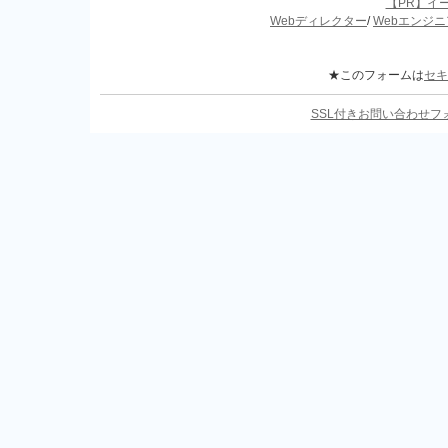
【PR】イ
Webディレクター
/
Webエンジニ
★このフォームは
セキ
SSL付きお問い合わせ