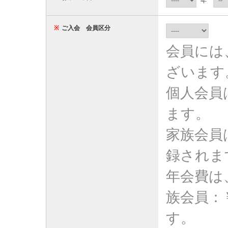
年
※
ご入会 会員区分
会員には
ざいます
個人会員
ます。
家族会員
録されま
年会費は
族会員：
す。