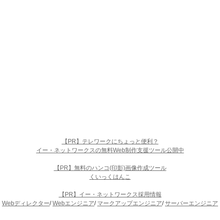
【PR】テレワークにちょっと便利？
イー・ネットワークスの無料Web制作支援ツール公開中
【PR】無料のハンコ(印影)画像作成ツール
くいっくはんこ
【PR】イー・ネットワークス採用情報
Webディレクター
/
Webエンジニア
/
マークアップエンジニア
/
サーバーエンジニア