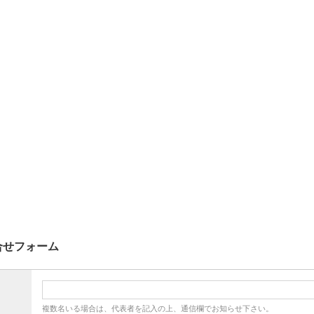
合せフォーム
複数名いる場合は、代表者を記入の上、通信欄でお知らせ下さい。