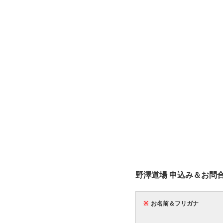
野澤道場 申込み＆お問
※
お名前＆フリガナ