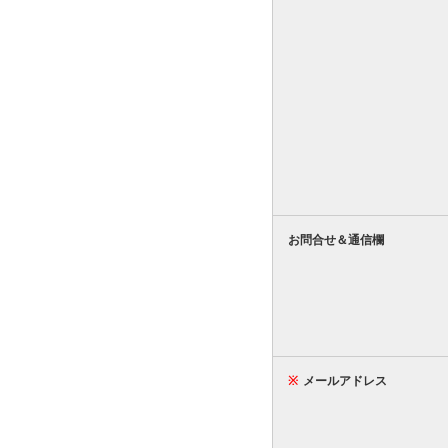
お問合せ＆通信欄
※
メールアドレス