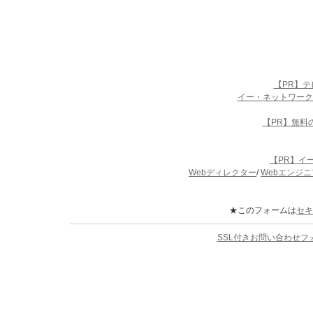
【PR】
イー・ネットワーク
【PR】無料
【PR】イ
Webディレクター
/
Webエンジニ
★このフォームは
セキ
SSL付きお問い合わせ