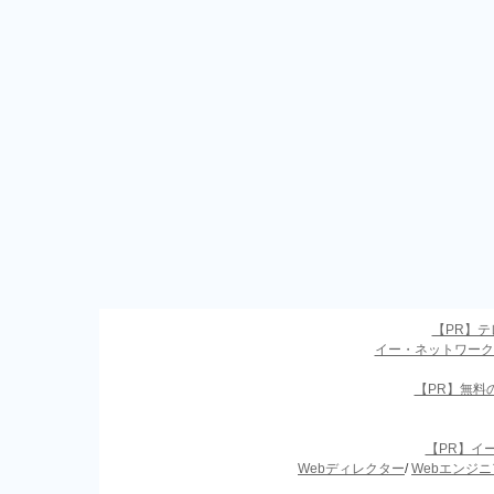
【PR】
イー・ネットワーク
【PR】無料
【PR】イ
Webディレクター
/
Webエンジニ