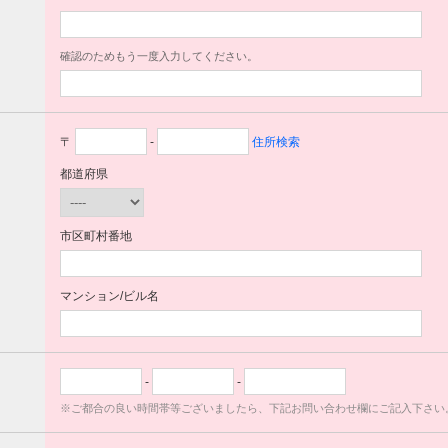
確認のためもう一度入力してください。
〒
-
住所検索
都道府県
市区町村番地
マンション/ビル名
-
-
※ご都合の良い時間帯等ございましたら、下記お問い合わせ欄にご記入下さい