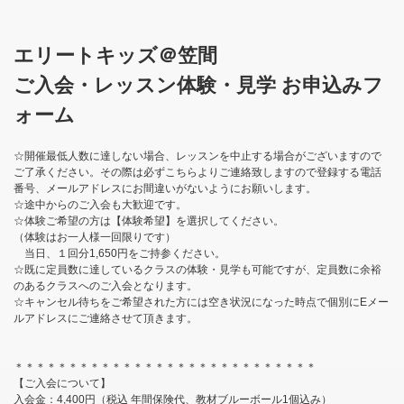
エリートキッズ＠笠間
ご入会・レッスン体験・見学 お申込みフ
ォーム
☆開催最低人数に達しない場合、レッスンを中止する場合がございますので
ご了承ください。その際は必ずこちらよりご連絡致しますので登録する電話
番号、メールアドレスにお間違いがないようにお願いします。
☆途中からのご入会も大歓迎です。
☆体験ご希望の方は【体験希望】を選択してください。
（体験はお一人様一回限りです）
当日、１回分1,650円をご持参ください。
☆既に定員数に達しているクラスの体験・見学も可能ですが、定員数に余裕
のあるクラスへのご入会となります。
☆キャンセル待ちをご希望された方には空き状況になった時点で個別にEメー
ルアドレスにご連絡させて頂きます。
＊＊＊＊＊＊＊＊＊＊＊＊＊＊＊＊＊＊＊＊＊＊＊＊＊＊＊＊
【ご入会について】
入会金：4,400円（税込 年間保険代、教材ブルーボール1個込み）