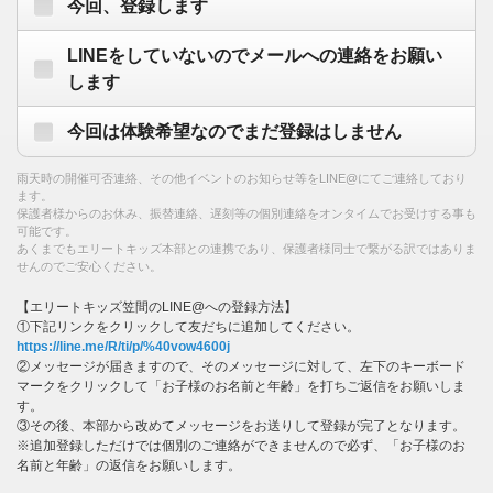
今回、登録します
LINEをしていないのでメールへの連絡をお願い
します
今回は体験希望なのでまだ登録はしません
雨天時の開催可否連絡、その他イベントのお知らせ等をLINE@にてご連絡しており
ます。
保護者様からのお休み、振替連絡、遅刻等の個別連絡をオンタイムでお受けする事も
可能です。
あくまでもエリートキッズ本部との連携であり、保護者様同士で繋がる訳ではありま
せんのでご安心ください。
【エリートキッズ笠間のLINE@への登録方法】
①下記リンクをクリックして友だちに追加してください。
https://line.me/R/ti/p/%40vow4600j
②メッセージが届きますので、そのメッセージに対して、左下のキーボード
マークをクリックして「お子様のお名前と年齢」を打ちご返信をお願いしま
す。
③その後、本部から改めてメッセージをお送りして登録が完了となります。
※追加登録しただけでは個別のご連絡ができませんので必ず、「お子様のお
名前と年齢」の返信をお願いします。