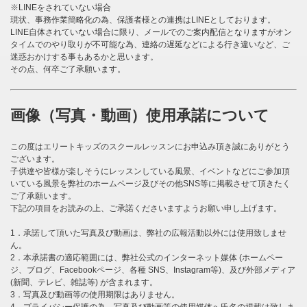
※LINEをされていない場合
現状、事務作業簡略化の為、保護者様との連携はLINEとしております。
LINE自体されていない場合に限り、メールでのご案内配信となりますがオン
タイムでのやり取りが不可能な為、連絡の遅延などによる行き違いなど、ご
迷惑おかけする事もあるかと思います。
その点、何卒ご了承願います。
画像（写真・動画）使用承諾について
この度はエリートキッズのスクールレッスンにお申込み頂き誠にありがとう
ございます。
子供達や皆様が楽しそうにレッスンしている風景、イベントなどにご参加頂
いている風景を弊社のホームページ及びその他SNS等に掲載させて頂きたく
ご了承願います。
下記の項目をお読みの上、ご承諾くださいますようお願い申し上げます。
1．承諾して頂いた写真及び動画は、弊社の広報活動以外には使用致しませ
ん。
2．本承諾書の適応範囲には、弊社公式のインターネット媒体 (ホームペー
ジ、ブログ、Facebookページ、各種 SNS、Instagram等)、及び外部メディア
(新聞、テレビ、雑誌等) が含まれます。
3．写真及び動画等の使用期限はありません。
4．プライバシー保護の為、写真及び動画等の使用媒体へ氏名の掲載は致しま