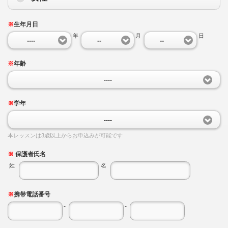
※
生年月日
年
月
日
----
--
--
※
年齢
----
※
学年
----
本レッスンは3歳以上からお申込みが可能です
※
保護者氏名
姓
名
※
携帯電話番号
-
-