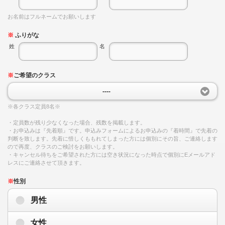
お名前はフルネームでお願いします
※
ふりがな
姓
名
※
ご希望のクラス
----
※各クラス定員8名※
・定員数が残り少なくなった場合、残数を掲載します。
・お申込みは『先着順』です。申込みフォームによるお申込みの『着時間』で先着の
判断を致します。先着に惜しくももれてしまった方には個別にその旨、ご連絡します
ので再度、クラスのご検討をお願いします。
・キャンセル待ちをご希望された方には空き状況になった時点で個別にEメールアド
レスにご連絡させて頂きます。
※
性別
男性
女性