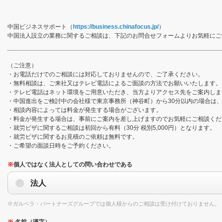
中国ビジネスサポート（
https://business.chinafocus.jp/
）
中国法人設立の業務に関するご相談は、下記のお問合せフォームよりお気軽にご
（ご注意）
・お電話だけでのご相談には対応しておりませんので、ご了承ください。
・無料相談は、ご来社又はテレビ電話によるご面談の方法でお願いいたします。
・テレビ電話はネット環境をご用意いただき、当方よりアクセス先をご案内しま
・中国進出をご検討中の会社様で東京事務所（神谷町）から30分以内の場合は
・相談内容によっては料金が発生する場合がございます。
・料金が発生する場合は、事前にご案内を差し上げますのでお気軽にご相談くだ
・就労ビザに関するご相談は初回から有料（30分 税別5,000円）となります。
・就労ビザに関するお見積のご依頼は無料です。
・ご希望の面談日時をご予約ください。
※
個人ではなく法人としての問い合わせである
法人
※ガルベラ・パートナーズグループでは個人様からのご相談は受け付けておりません。