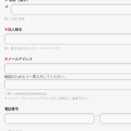
※
名前（漢字）
姓
例）山田 太郎
※
法人様名
例）株式会社ガルベラ・パートナーズ
※
メールアドレス
確認のためもう一度入力してください。
（例：sample@yamadahp.jp）
キャリア・フリーメールアドレスのご利用はご遠慮下さい。
電話番号
-