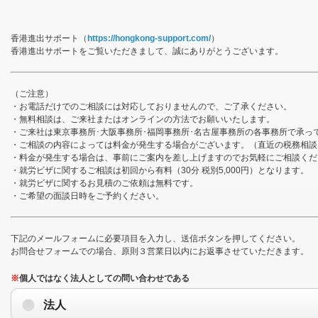
香港進出サポート（
https://hongkong-support.com/
）
香港進出サポートをご覧いただきまして、誠にありがとうございます。
（ご注意）
・お電話だけでのご相談には対応しておりませんので、ご了承ください。
・無料相談は、ご来社またはオンラインの方法でお願いいたします。
・ご来社は東京事務所･大阪事務所･福岡事務所･名古屋事務所の各事務所で承っ
・ご相談の内容によっては料金が発生する場合がございます。（直近の税務相談
・料金が発生する場合は、事前にご案内を差し上げますのでお気軽にご相談くだ
・就労ビザに関するご相談は初回から有料（30分 税別5,000円）となります。
・就労ビザに関するお見積のご依頼は無料です。
・ご希望の面談日時をご予約ください。
下記のメールフォームに必要項目を入力し、送信ボタンを押してください。
お問合せフォームでの場合、原則３営業日以内にお返事させていただきます。
※
個人ではなく法人としての問い合わせである
法人