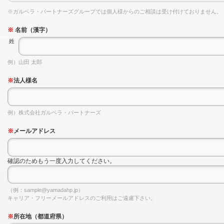
※ガルベラ・パートナーズグループでは個人様からのご相談は受け付けておりません。
※
名前（漢字）
姓
例）山田 太郎
※
法人様名
例）株式会社ガルベラ・パートナーズ
※
メールアドレス
確認のためもう一度入力してください。
（例：sample@yamadahp.jp）
キャリア・フリーメールアドレスのご利用はご遠慮下さい。
※
所在地（都道府県）