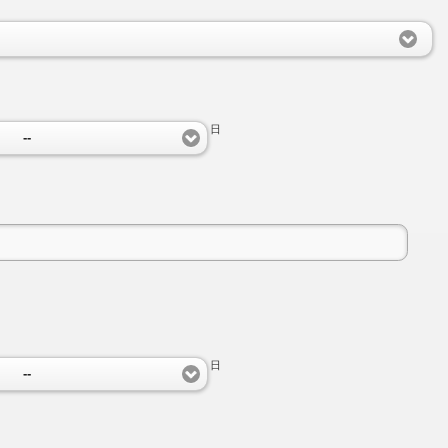
日
--
日
--