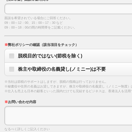
面談を希望されている場合にご回答ください。
09：00～12：00、15：00～17：30 など
09：00～18：00の間の時間帯をご記載ください。
※
弊社ポリシーの確認（該当項目をチェック）
脱税目的ではない(節税を除く)
株主や取締役の名義貸し(ノミニー)は不要
※当社は節税のサポートはしますが、脱税の指南は行っておりません。
※秘書役や住所の名義はお貸しできますが、株主や取締役の名義貸し（ノミニー制度）
※仕入も売上も日本の顧客といった国内だけでも完結するビジネスは、香港法人を活用
※
お問い合わせ内容
なるべく詳しくご記入ください