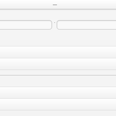
----
-