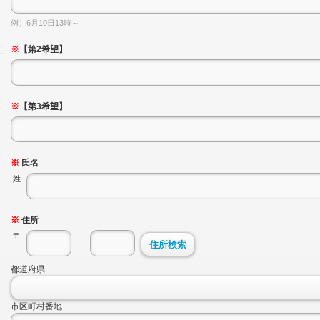
例）6月10日13時～
※
【第2希望】
※
【第3希望】
※
氏名
姓
※
住所
〒
-
住所検索
都道府県
市区町村番地