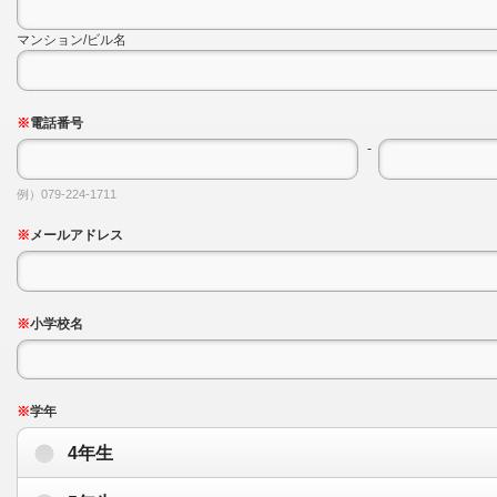
マンション/ビル名
※
電話番号
-
例）079-224-1711
※
メールアドレス
※
小学校名
※
学年
4年生