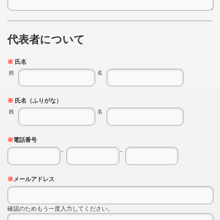
代表者について
※
氏名
姓
名
※
氏名（ふりがな）
姓
名
※
電話番号
-
-
※
メールアドレス
確認のためもう一度入力してください。