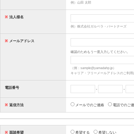
例）山田 太郎
※
法人様名
例）株式会社ガルベラ・パートナーズ
※
メールアドレス
確認のためもう一度入力してください。
（例：sample@yamadahp.jp）
キャリア・フリーメールアドレスのご利用
電話番号
-
-
※
返信方法
メールでのご連絡
電話でのご
※
面談希望
希望する
希望しない