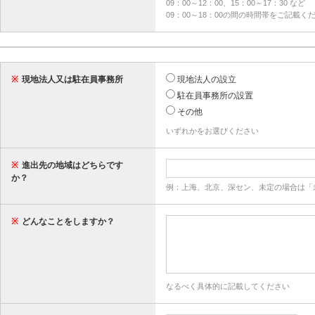
09：00～12：00、15：00～17：30 など
09：00～18：00の間の時間帯をご記載く
※
現地法人又は駐在員事務所
現地法人の設立
駐在員事務所の設置
その他
いずれかをお選びください
※
進出先の地域はどちらです
か？
例：上海、北京、深セン、未定の場合は「
※
どんなことをしますか？
なるべく具体的に記載してください