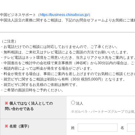
中国ビジネスサポート（
https://business.chinafocus.jp/
）
中国法人設立の業務に関するご相談は、下記のお問合せフォームよりお気軽にご連
（ご注意）
・お電話だけでのご相談には対応しておりませんので、ご了承ください。
・無料相談は、ご来社又はテレビ電話によるご面談の方法でお願いいたします。
・テレビ電話はネット環境をご用意いただき、当方よりアクセス先をご案内します
・中国進出をご検討中の会社様で東京事務所（神谷町）から30分以内の場合は、
・相談内容によっては料金が発生する場合がございます。
・料金が発生する場合は、事前にご案内を差し上げますのでお気軽にご相談くださ
・就労ビザに関するご相談は初回から有料（30分 税別5,000円）となります。
・就労ビザに関するお見積のご依頼は無料です。
・ご希望の面談日時をご予約ください。
※
個人ではなく法人としての
法人
問い合わせである
※ガルベラ・パートナーズグループでは個
※
名前（漢字）
姓
名