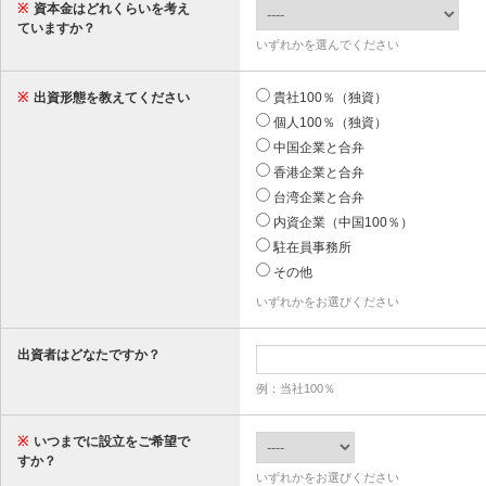
※
資本金はどれくらいを考え
ていますか？
いずれかを選んでください
※
出資形態を教えてください
貴社100％（独資）
個人100％（独資）
中国企業と合弁
香港企業と合弁
台湾企業と合弁
内資企業（中国100％）
駐在員事務所
その他
いずれかをお選びください
出資者はどなたですか？
例：当社100％
※
いつまでに設立をご希望で
すか？
いずれかをお選びください