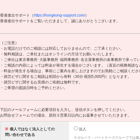
香港進出サポート（
https://hongkong-support.com/
）
香港進出サポートをご覧いただきまして、誠にありがとうございます。
（ご注意）
・お電話だけでのご相談には対応しておりませんので、ご了承ください。
・無料相談は、ご来社またはオンラインの方法でお願いいたします。
・ご来社は東京事務所･大阪事務所･福岡事務所･名古屋事務所の各事務所で承って
・ご相談の内容によっては料金が発生する場合がございます。（直近の税務相談な
・料金が発生する場合は、事前にご案内を差し上げますのでお気軽にご相談くださ
・就労ビザに関するご相談は初回から有料（30分 税別5,000円）となります。
・就労ビザに関するお見積のご依頼は無料です。
・ご希望の面談日時をご予約ください。
下記のメールフォームに必要項目を入力し、送信ボタンを押してください。
お問合せフォームでの場合、原則３営業日以内にお返事させていただきます。
※
個人ではなく法人としての
法人
問い合わせである
※ガルベラ・パートナーズグループでは個