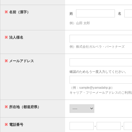
※
名前（漢字）
姓
名
例）山田 太郎
※
法人様名
例）株式会社ガルベラ・パートナーズ
※
メールアドレス
確認のためもう一度入力してください。
（例：sample@yamadahp.jp）
キャリア・フリーメールアドレスのご利用
※
所在地（都道府県）
※
電話番号
-
-