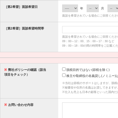
［第2希望］面談希望日
年
月
面談を希望されている場合にご回答くださ
［第2希望］面談希望時間帯
面談を希望されている場合にご回答くださ
09：00～12：00、15：00～17：30 など
09：00～18：00の間の時間帯をご記載く
※
弊社ポリシーの確認（該当
脱税目的ではない(節税を除く)
項目をチェック）
株主や取締役の名義貸し(ノミニー)
※当社は節税のサポートはしますが、脱税
※秘書役や住所の名義はお貸しできますが
※仕入も売上も日本の顧客といった国内だ
※
お問い合わせ内容