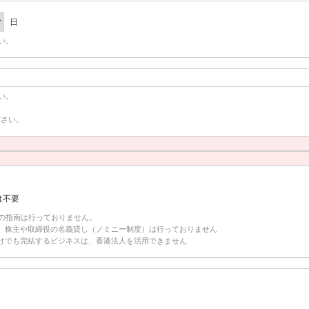
日
い。
い。
ださい。
は不要
の指南は行っておりません。
、株主や取締役の名義貸し（ノミニー制度）は行っておりません
けでも完結するビジネスは、香港法人を活用できません