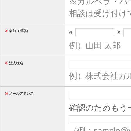
※ガルベラ・パ
相談は受け付け
※
名前（漢字）
姓
名
例）山田 太郎
※
法人様名
例）株式会社ガ
※
メールアドレス
確認のためもう
（例：sample@y