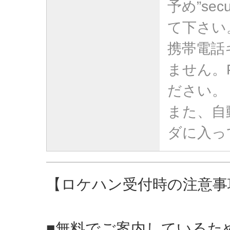
予め”sec
て下さい
携帯電話
ません。
ださい。
また、自
ダに入っ
【ロケハン受付時の注意事
■無料でご案内しているた