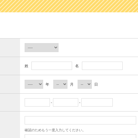
姓
名
年
月
日
-
-
確認のためもう一度入力してください。