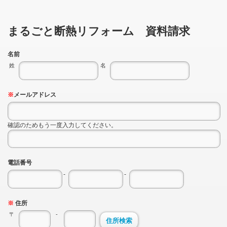
まるごと断熱リフォーム 資料請求
名前
姓
名
※
メールアドレス
確認のためもう一度入力してください。
電話番号
-
-
※
住所
〒
-
住所検索