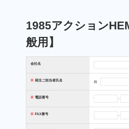
1985アクションH
般用】
会社名
※
発注ご担当者氏名
姓
※
電話番号
-
※
FAX番号
-