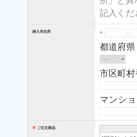
所」と異
記入くだ
納入先住所
〒
-
都道府県
市区町村
マンショ
※
ご注文商品