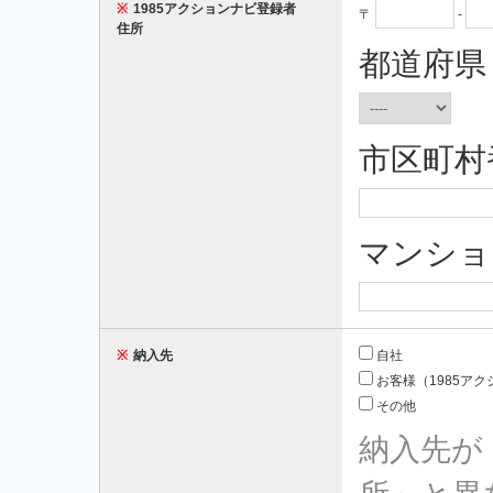
※
1985アクションナビ登録者
〒
-
住所
都道府県
市区町村
マンショ
※
納入先
自社
お客様（1985ア
その他
納入先が