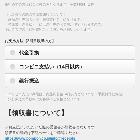
※初めての方は代金引換のみとなります（手数料弊社負担）
【代金引換の際の領収書発行について】
「商品送付先宛名」が「領収書宛名」になります。
「領収書（送り状）」には送付先のお名前が印字されますので、
予めご希望の「領収書宛名」に設定をお願いいたします。
お支払方法【2回目以降の方】
代金引換
コンビニ支払い（14日以内）
銀行振込
※コンビニ支払い期限は、商品到着後14日以内となります（手数料弊社負担）
※銀行振込の手数料はお客様のご負担となります
【領収書について】
※お支払いいただいた際の受領書が領収書となります
領収書の詳細は下記ページをご確認ください
https://www.pompon.co.jp/info/#receipts