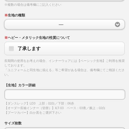
※複数の場合は備考欄にご記入ください
※
生地の種類
----
※
ヘビー・メタリック生地の性質について
了承します
長期間の使用をお考えの場合、インナーウェアには【ベーシック生地】ご利用を推奨
しております。
「ユニフォームと同生地に揃える」等ご希望がある場合は、備考欄にてご相談くださ
い。
【生地】カラー詳細
【ダンスレッグ】LD3 上部：02白／下部：06赤
【オーダー長袖インナー（切替）】ILT-03 ベース：03青／腕上：02白
【ブーツカバー】白か黒をご選択下さい
サイズ枚数