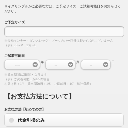
サイズサンプルがご必要な方は、ご予定サイズ・ご試着可能日をお知らせく
ださい。
ご予定サイズ
※長袖インナー・ダンスレッグ・ブーツカバー以外はSサイズがございません
（例）JS～M、1号～L
ご試着可能日
年
月
日
----
--
--
※貸出期間は3日間となります
（例）ご試着可能日が1/5の場合
お届け日：1/4 貸出開始日：1/5 ご返却日：1/7（弊社必着）
【お支払方法について】
お支払方法【初めての方】
代金引換のみ