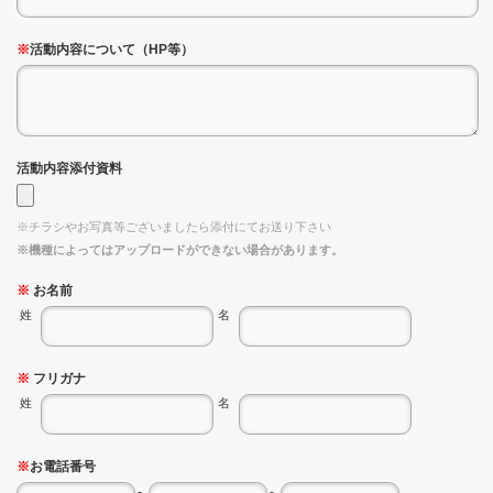
※
活動内容について（HP等）
活動内容添付資料
※チラシやお写真等ございましたら添付にてお送り下さい
※機種によってはアップロードができない場合があります。
※
お名前
姓
名
※
フリガナ
姓
名
※
お電話番号
-
-