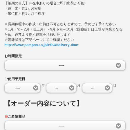
【納期の目安】※在庫ありの場合は即日出荷が可能
〈通 常〉約1カ月程度
〈繁忙期〉約1カ月半程度
※長期休暇中の作成・出荷は不可となりますので、予めご了承ください
※1月下旬～2月（旧正月）・9月下旬～10月（国慶節）は工場が休業となる
ため、通常より長く納期を頂戴いたします
※混雑状況は下記ページにてご確認ください
https://www.pompon.co.jp/info/#delivery-time
お時間指定
----
ご使用予定日
年
月
日
----
--
--
【オーダー内容について】
※
ご希望商品
----