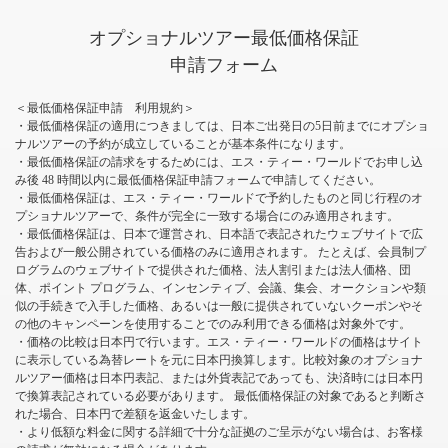
オプショナルツアー最低価格保証
申請フォーム
＜最低価格保証申請 利用規約＞
・最低価格保証の適用につきましては、日本ご出発日の5日前までにオプショ
ナルツアーの予約が成立していることが基本条件になります。
・最低価格保証の請求をするためには、エス・ティー・ワールドでお申し込
み後 48 時間以内に最低価格保証申請フォームで申請してください。
・最低価格保証は、エス・ティー・ワールドで予約したものと同じ行程のオ
プショナルツアーで、条件が完全に一致する場合にのみ適用されます。
・最低価格保証は、日本で運営され、日本語で表記されたウェブサイトで広
告および一般公開されている価格のみに適用されます。 たとえば、会員制プ
ログラムのウェブサイトで提供された価格、法人割引または法人価格、団
体、ポイント プログラム、インセンティブ、会議、集会、オークションや類
似の手続きで入手した価格、あるいは一般に提供されていないクーポンやそ
の他のキャンペーンを使用することでのみ利用できる価格は対象外です。
・価格の比較は日本円で行います。エス・ティー・ワールドの価格はサイト
に表示している為替レートを元に日本円換算します。比較対象のオプショナ
ルツアー価格は日本円表記、または外貨表記であっても、決済時には日本円
で換算表記されている必要があります。 最低価格保証の対象であると判断さ
れた場合、日本円で差額を返金いたします。
・より低額な料金に関する詳細で十分な証拠のご呈示がない場合は、お客様