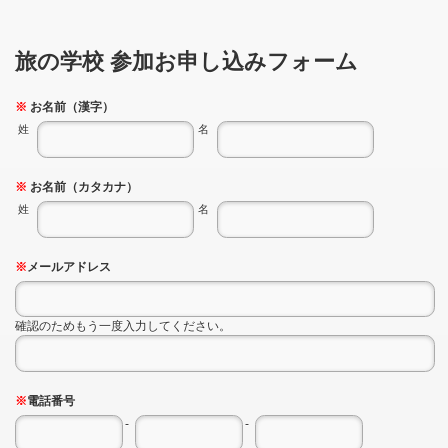
旅の学校 参加お申し込みフォーム
※
お名前（漢字）
姓
名
※
お名前（カタカナ）
姓
名
※
メールアドレス
確認のためもう一度入力してください。
※
電話番号
-
-