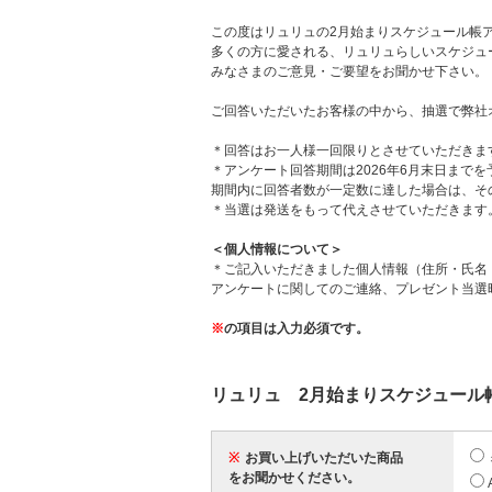
この度はリュリュの2月始まりスケジュール帳
多くの方に愛される、リュリュらしいスケジュ
みなさまのご意見・ご要望をお聞かせ下さい。
ご回答いただいたお客様の中から、抽選で弊社
＊回答はお一人様一回限りとさせていただきま
＊アンケート回答期間は2026年6月末日まで
期間内に回答者数が一定数に達した場合は、そ
＊当選は発送をもって代えさせていただきます
＜個人情報について＞
＊ご記入いただきました個人情報（住所・氏名
アンケートに関してのご連絡、プレゼント当選
※
の項目は入力必須です。
リュリュ 2月始まりスケジュール
※
お買い上げいただいた商品
をお聞かせください。