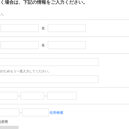
く場合は、下記の情報をご入力ください。
い。
名
名
認のためもう一度入力してください。
-
-
-
住所検索
道府県