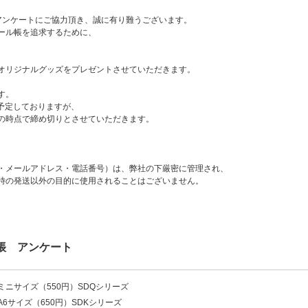
アンケートにご協力頂き、誠に有り難うございます。
ール帳を追求するために、
オリジナルグッズをプレゼントさせていただきます。
す。
を予定しておりますが、
の時点で締め切りとさせていただきます。
。
・メールアドレス・電話番号）は、弊社の下厳密に管理され、
時の発送以外の目的に使用されることはございません。
帳 アンケート
ミニサイズ（550円）SDQシリーズ
A6サイズ（650円）SDKシリーズ