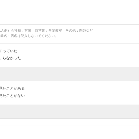
記入例）会社員：営業 自営業：音楽教室 その他：医師など
企業名・店名は記入しないでください。
知っていた
知らなかった
見たことがある
見たことがない