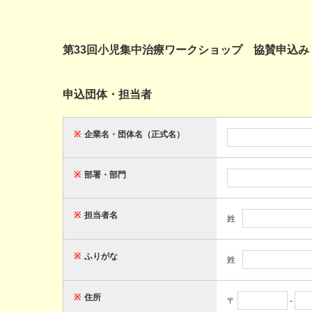
第33回小児集中治療ワークショップ 協賛申込み
申込団体・担当者
※
企業名・団体名（正式名）
※
部署・部門
※
担当者名
姓
※
ふりがな
姓
※
住所
〒
-