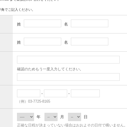
半角でご記入ください。
姓
名
姓
名
確認のためもう一度入力してください。
-
-
（例）03-7725-8165
年
月
日
正確な日程が決まっていない場合はおおよその日付で構いません