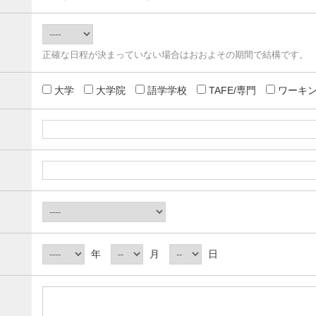
正確な日程が決まっていない場合はおおよその期間で結構です。
大学
大学院
語学学校
TAFE/専門
ワーキン
年
月
日