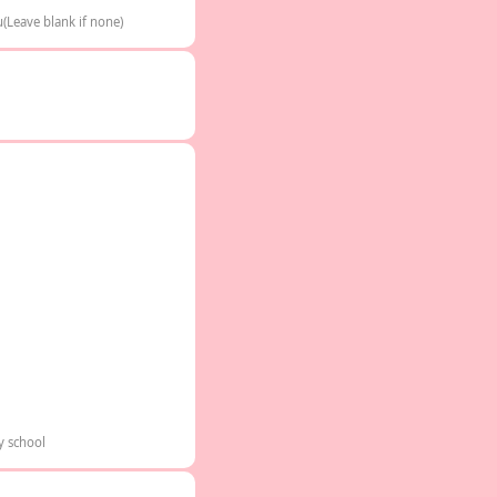
(Leave blank if none)
y school