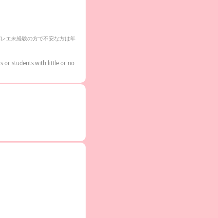
バレエ未経験の方で不安な方は年
or students with little or no