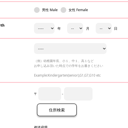
男性 Male
女性 Female
rth
年
月
日
（例）幼稚園年長、小１、中１、高１など
お申し込み頂いた時点での学年をお書きください
Example:Kindergarten(senior),G1,G7,G10 etc
〒
-
住所検索
都道府県