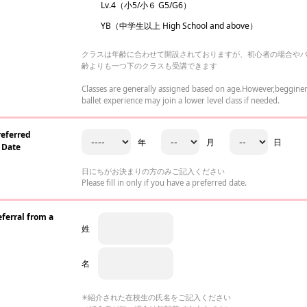
Lv.4（小5/小６ G5/G6）
YB（中学生以上 High School and above）
クラスは年齢に合わせて開設されておりますが、初心者の場合や
齢よりも一つ下のクラスも受講できます
Classes are generally assigned based on age.However,begginers 
ballet experience may join a lower level class if needed.
ferred
年
月
日
 Date
日にちがお決まりの方のみご記入ください
Please fill in only if you have a preferred date.
ral from a
姓
名
✳︎紹介された在校生の氏名をご記入ください