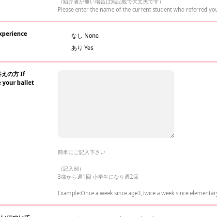
（紹介者が無い場合は無記載で大丈夫です）
Please enter the name of the current student who referred you
perience
なし None
あり Yes
えの方 If
 your ballet
簡単にご記入下さい
（記入例）
3歳から週1回 小学生になり週2回
Example:Once a week since age3,twice a week since elementar