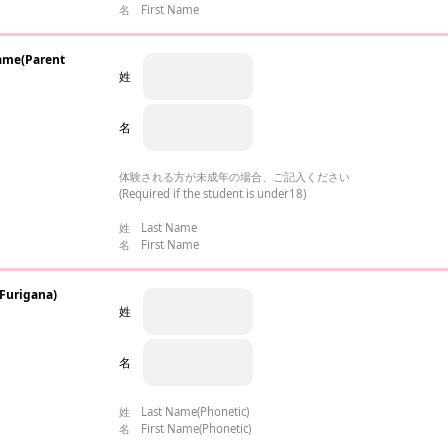
名 First Name
e(Parent
姓
名
体験される方が未成年の場合、ご記入ください
(Required if the student is under18)
姓 Last Name
名 First Name
urigana)
姓
名
姓 Last Name(Phonetic)
名 First Name(Phonetic)