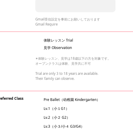
Gmail受信設定を事前にお願いしております
Gmail Require
体験レッスン Trial
見学 Observation
✴︎体験レッスン、見学は18歳以下の方を対象です。
オープンクラスは体験、見学共に不可
Trial are only 3 to 18 years are available.
Their family can observe.
rred Class
Pre Ballet（幼稚園 Kindergarten）
Lv.1（小１G1）
Lv.2（小２ G2）
Lv.3（小３/小４ G3/G4）