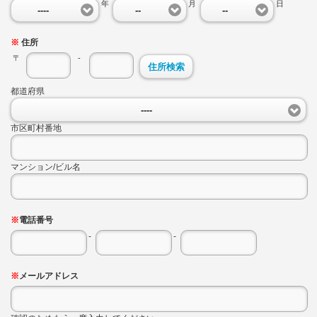
年
月
日
----
--
--
※
住所
〒
-
住所検索
都道府県
----
市区町村番地
マンション/ビル名
※
電話番号
-
-
※
メールアドレス