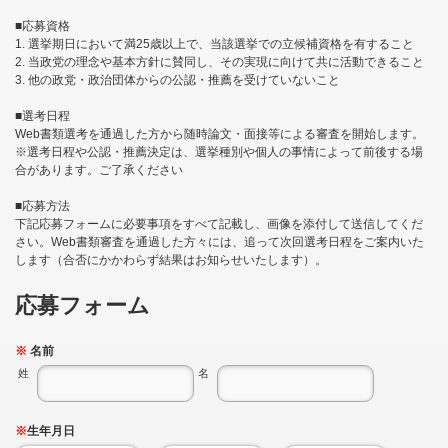
■応募資格
1. 選挙期日において満25歳以上で、当該選挙での立候補資格を有すること
2. 当政党の理念や基本方針に賛同し、その実現に向けて共に活動できること
3. 他の政党・政治団体からの公認・推薦を受けていないこと
■選考日程
Web書類選考を通過した方から随時論文・面接等による審査を開始します。
※選考日程や公認・推薦決定は、選挙種別や個人の事情によって前後する場
合があります。ご了承ください
■応募方法
下記応募フォームに必要事項をすべて記載し、画像を添付して送信してくだ
さい。Web書類審査を通過した方々には、追って次回選考日程をご案内いた
します（合否にかかわらず結果はお知らせいたします）。
応募フォーム
※
名前
姓
名
※
生年月日